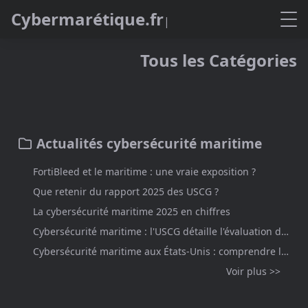
C
y
b
e
r
m
a
r
é
t
i
q
u
e
.
f
r
Tous les Catégories
Actualités cybersécurité maritime
FortiBleed et le maritime : une vraie exposition ?
Que retenir du rapport 2025 des USCG ?
La cybersécurité maritime 2025 en chiffres
Cybersécurité maritime : l'USCG détaille l'évaluation des risques et le régime des dérogations
Cybersécurité maritime aux États-Unis : comprendre le cadre du MTS depuis l'Europe
Voir plus >>