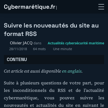
C
y
b
e
r
m
a
r
é
t
i
q
u
e
.
f
r
Suivre les nouveautés du site au
format RSS
Olivier JACQ
dans
Actualités cybersécurité maritime
28/11/2018
64 mots
Une minute
CONTENU
Cet article est aussi disponible
en anglais
.
Suite à plusieurs questions de votre part, pour
les inconditionnels du RSS et de l’actualité
cybermarétique, vous pouvez suivre les
nouveautés et actualités du site en suivant le