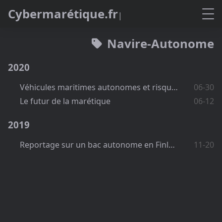
C
y
b
e
r
m
a
r
é
t
i
q
u
e
.
f
r
Navire-Autonome
2020
Véhicules maritimes autonomes et risques cyber
06-30
Le futur de la marétique
06-12
2019
Reportage sur un bac autonome en Finlande
11-20